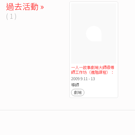
過去活動 »
( 1 )
一人一故事劇場大師級導
師工作坊（進階課程）：
一人一故事劇場與心理戲
2009.9.11 - 13
劇
導師
劇場