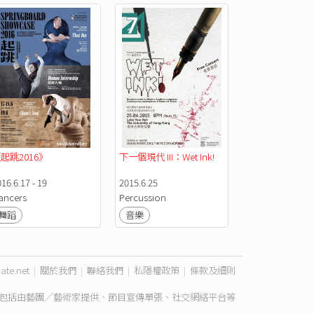
起跳2016》
下一個現代 III：Wet Ink! 
16.6.17 - 19
2015.6.25
ancers
Percussion
舞蹈
音樂
ate.net
|
關於我們
|
聯絡我們
|
私隱權政策
|
條款及細則
包括由藝團／藝術家提供、節目宣傳單張、社交網絡平台等