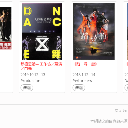
靜極思動— 工作坊／展演
《踏．尋．船》
《
／鬥舞
2019.10.12 - 13
2018.1.12 - 14
20
Production
Performers
D
舞蹈
舞蹈
© art-m
本網站之節目資訊來源