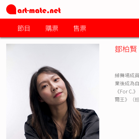
節目
購票
售票
鄒柏賢
綽舞場成
業後成為
《For 
爾王》（巡演