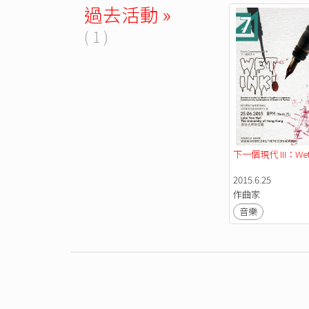
過去活動 »
( 1 )
下一個現代 III：Wet I
2015.6.25
作曲家
音樂