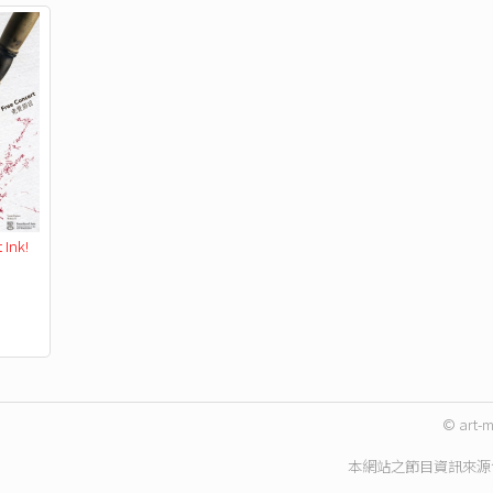
nk! 
© art-m
本網站之節目資訊來源