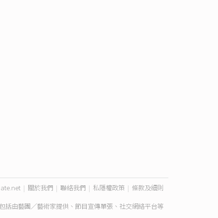
ate.net
|
關於我們
|
聯絡我們
|
私隱權政策
|
條款及細則
包括由藝團／藝術家提供、節目宣傳單張、社交網絡平台等