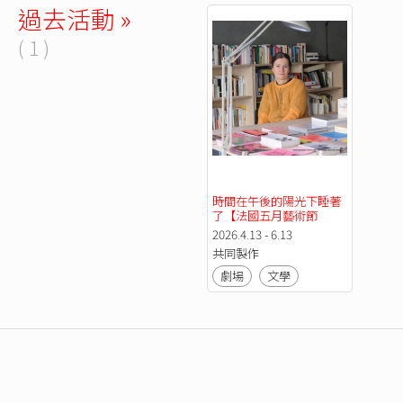
過去活動 »
( 1 )
時間在午後的陽光下睡著
了【法國五月藝術節
2026】
2026.4.13 - 6.13
共同製作
劇場
文學