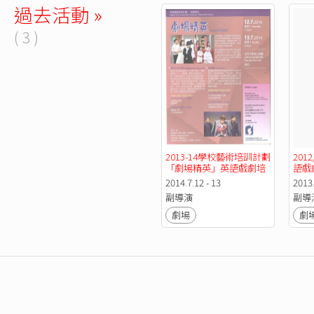
過去活動 »
( 3 )
2013-14學校藝術培訓計劃
201
「劇場精英」英語戲劇培
語戲
訓計劃－結業演出
出
2014.7.12 - 13
2013.
副導演
副導
劇場
劇