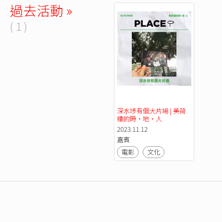
過去活動 »
( 1 )
深水埗有個大片場 | 美荷
樓的時・地・人
2023.11.12
嘉賓
電影
文化