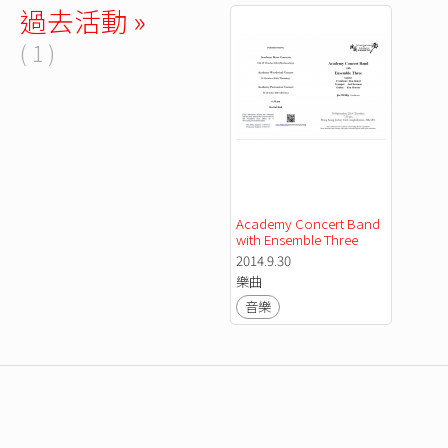
過去活動 »
( 1 )
Academy Concert Band 
with Ensemble Three
2014.9.30
樂曲
音樂