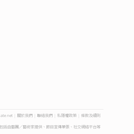
ate.net
|
關於我們
|
聯絡我們
|
私隱權政策
|
條款及細則
包括由藝團／藝術家提供、節目宣傳單張、社交網絡平台等