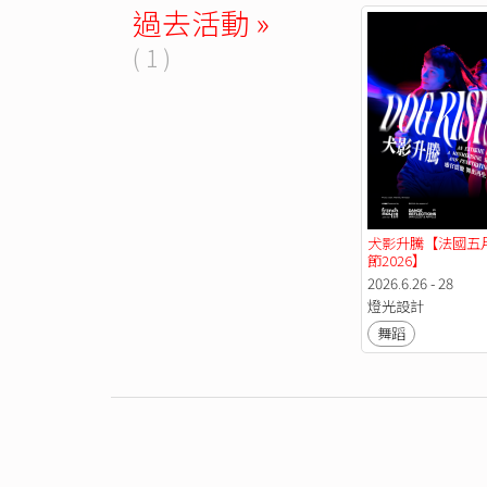
過去活動 »
( 1 )
犬影升騰【法國五
節2026】
2026.6.26 - 28
燈光設計
舞蹈