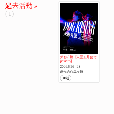
過去活動 »
( 1 )
犬影升騰【法國五月藝術
節2026】
2026.6.26 - 28
創作合作與支持
舞蹈