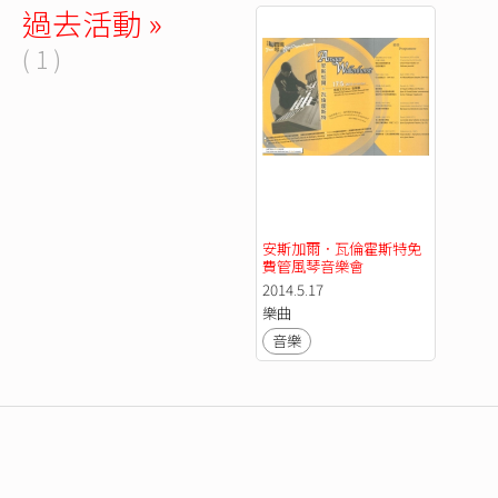
過去活動 »
( 1 )
安斯加爾．瓦倫霍斯特免
費管風琴音樂會
2014.5.17
樂曲
音樂