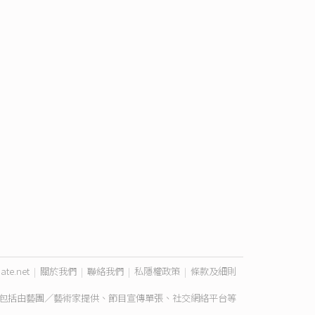
ate.net
|
關於我們
|
聯絡我們
|
私隱權政策
|
條款及細則
包括由藝團／藝術家提供、節目宣傳單張、社交網絡平台等