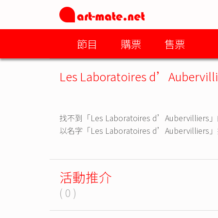
節目
購票
售票
Les Laboratoires d’Aubervilli
找不到「Les Laboratoires d’Aubervillie
以名字「Les Laboratoires d’Aubervil
活動推介
( 0 )