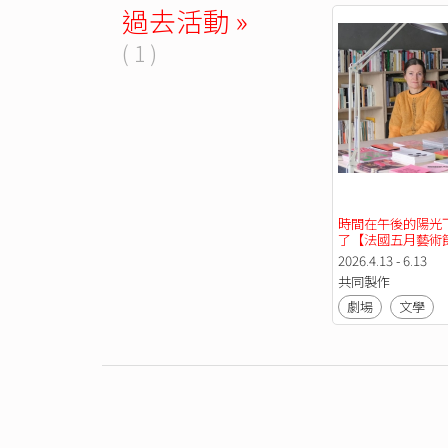
過去活動 »
( 1 )
時間在午後的陽光
了【法國五月藝術
2026】
2026.4.13 - 6.13
共同製作
劇場
文學