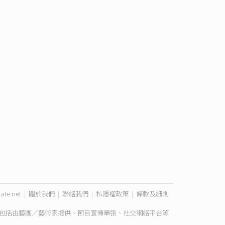
ate.net
|
關於我們
|
聯絡我們
|
私隱權政策
|
條款及細則
包括由藝團／藝術家提供、節目宣傳單張、社交網絡平台等