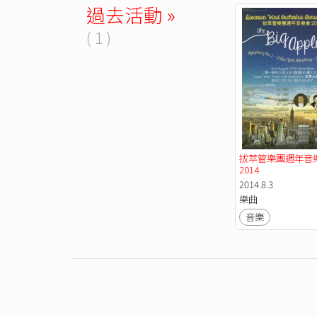
過去活動 »
( 1 )
拔萃管樂團週年音
2014
2014.8.3
樂曲
音樂