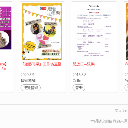
oice】
「遊藝同樂」工作坊直播
開放日—弦樂
六
 So 
ddison 
2020.5.9
2015.3.8
2
藝術導師
Cello
P
視覺藝術
音樂
© art-m
本網站之節目資訊來源