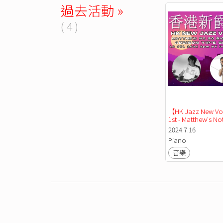
過去活動 »
( 4 )
【HK Jazz New V
1st - Matthew's Not
Big Band / 2nd - A
2024.7.16
Yip's Group
Piano
音樂