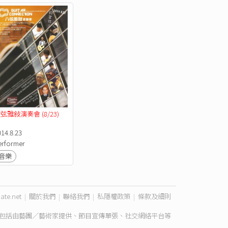
弦雅敍演奏會 (8/23)
014.8.23
erformer
音樂
ate.net
|
關於我們
|
聯絡我們
|
私隱權政策
|
條款及細則
包括由藝團／藝術家提供、節目宣傳單張、社交網絡平台等