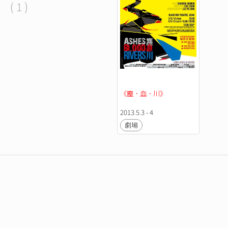
( 1 )
《塵．血．川》
2013.5.3 - 4
劇場