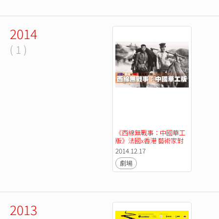
2014
( 1 )
《西線無戰事：中國華工
版》法國x香港 藝術家對
談
2014.12.17
劇場
2013