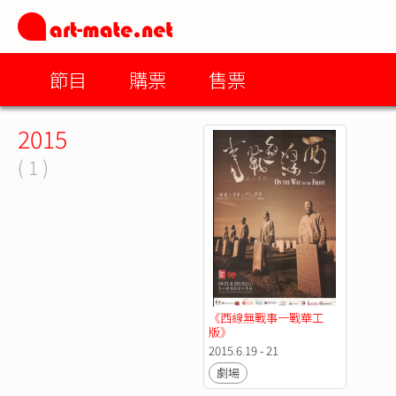
節目
購票
售票
2015
( 1 )
《西線無戰事一戰華工
版》
2015.6.19 - 21
劇場