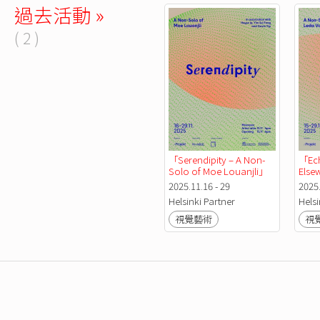
過去活動 »
( 2 )
「Serendipity – A Non-
「Ech
Solo of Moe Louanjli」
Else
展覽
of 
2025.11.16 - 29
2025.
Helsinki Partner
Helsi
視覺藝術
視