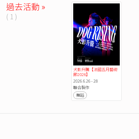
過去活動 »
( 1 )
犬影升騰【法國五月藝術
節2026】
2026.6.26 - 28
聯合製作
舞蹈