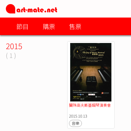
節目
購票
售票
2015
( 1 )
蘭殊高夫斯基鋼琴演奏會
2015.10.13
音樂