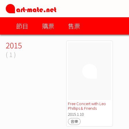
節目
購票
售票
2015
( 1 )
Free Concert with Leo 
Phillips & Friends 
2015.1.10
音樂