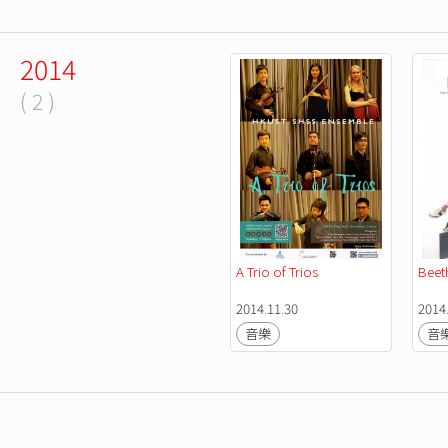
2014
( 2 )
A Trio of Trios
Beet
2014.11.30
2014
音樂
音