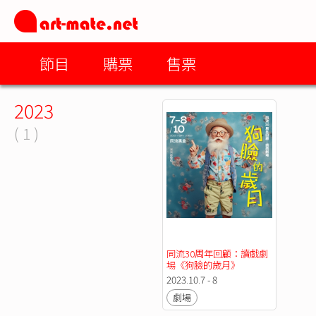
節目
購票
售票
2023
( 1 )
同流30周年回顧：讀戲劇
場《狗臉的歲月》
2023.10.7 - 8
劇場