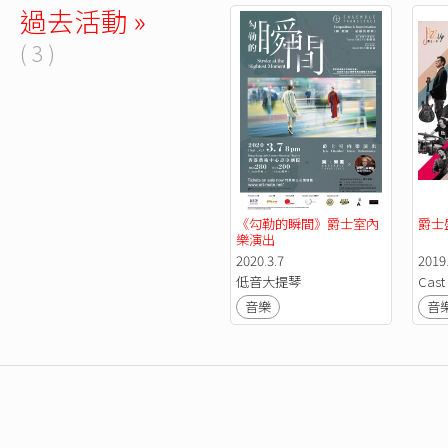
過去活動 »
( 3 )
《勾勒的瞬間》爵士室內
爵士
樂演出
2020.3.7
2019
低音大提琴
Cast
音樂
音