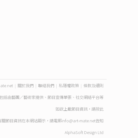
ate.net
|
關於我們
|
聯絡我們
|
私隱權政策
|
條款及細則
包括由藝團／藝術家提供、節目宣傳單張、社交網絡平台等
如欲上載節目資訊，請
按此
有關節目資訊在本網站顯示，請電郵
info@art-mate.net
告知
AlphaSoft Design Ltd