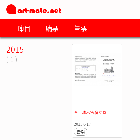
節目
購票
售票
2015
( 1 )
李芷睛木笛演奏會
2015.6.17
音樂