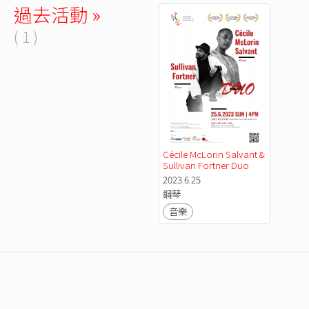
過去活動 »
( 1 )
Cécile McLorin Salvant & 
Sullivan Fortner Duo
2023.6.25
鋼琴
音樂