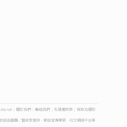
ate.net
|
關於我們
|
聯絡我們
|
私隱權政策
|
條款及細則
包括由藝團／藝術家提供、節目宣傳單張、社交網絡平台等