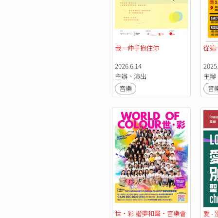
我一伸手抱住你
從這
2026.6.14
2025.
主辦、演出
主辦
音樂
音
世‧彩 諧夢和聲‧音樂會
愛 