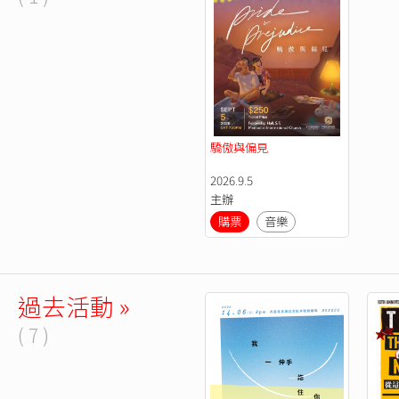
驕傲與偏見
2026.9.5
主辦
購票
音樂
過去活動 »
( 7 )