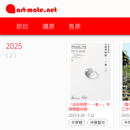
節目
購票
售票
2025
( 2 )
「由佢响度，一會。」多
《聲
媒體藝術展
⼯作
2025.6.28 - 7.12
2025.
多媒體
視覺藝術
多