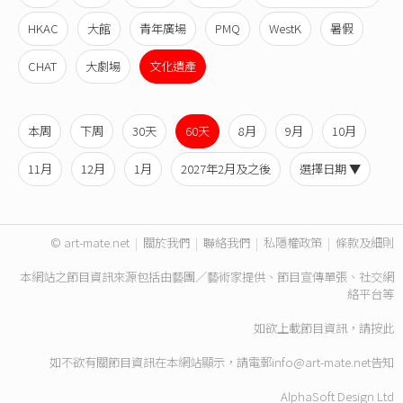
HKAC
大館
青年廣場
PMQ
WestK
暑假
CHAT
大劇場
文化遺產
本周
下周
30天
60天
8月
9月
10月
11月
12月
1月
2027年2月及之後
選擇日期 ▼
© art-mate.net
|
關於我們
|
聯絡我們
|
私隱權政策
|
條款及細則
本網站之節目資訊來源包括由藝團／藝術家提供、節目宣傳單張、社交網
絡平台等
如欲上載節目資訊，請
按此
如不欲有關節目資訊在本網站顯示，請電郵
info@art-mate.net
告知
AlphaSoft Design Ltd