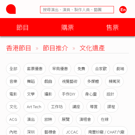
節目
購票
售票
香港節目
»
節目推介
»
文化遺產
全部
套票優惠
早鳥優惠
免費
合家歡
劇場
音樂
舞蹈
戲曲
視覺藝術
多媒體
棟篤笑
電影
文學
攝影
手作DIY
身心靈
設計
文化
Art Tech
工作坊
講座
導賞
課程
ACG
演出
放映
展覽
演唱會
在線
內地
深圳
藝穗會
JCCAC
南豐紗廠 / CHAT六廠