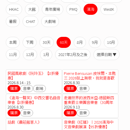
HKAC
大館
青年廣場
PMQ
濱海
WestK
暑假
CHAT
大劇場
本周
下周
30天
60天
8月
9月
10月
11月
12月
1月
2027年2月及之後
選擇日期 ▼
民國風歌劇《阮玲玉》【8折優
Pierre Bensusan 皮埃爾·本甦
惠】
三 2026弦上無垠·我就是喜歡
2026.8.14 - 15
來這裡吉他音樂會
2026.8.30
購票
音樂
劇場
購票
音樂
《滄海一聲笑》中西交響名曲音
走遍世界的波西米亞-德國新四
樂會【8折優惠】
重奏爵士樂團音樂會（30周年
2026.8.30
紀念版）【早鳥優惠】
2026.9.13
購票
音樂
購票
音樂
話劇《農莊館客人》
音樂劇《紅蓮》丨2026濱海中
文音樂劇展演【95折優惠】