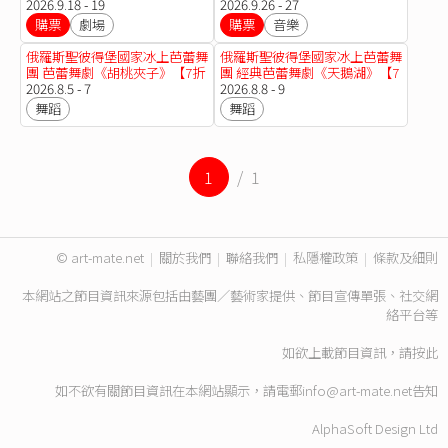
2026.9.18 - 19
2026.9.26 - 27
購票
劇場
購票
音樂
俄羅斯聖彼得堡國家冰上芭蕾舞
俄羅斯聖彼得堡國家冰上芭蕾舞
團 芭蕾舞劇《胡桃夾子》【7折
團 經典芭蕾舞劇《天鵝湖》【7
優惠】
2026.8.5 - 7
折優惠】
2026.8.8 - 9
舞蹈
舞蹈
1
/ 1
© art-mate.net
|
關於我們
|
聯絡我們
|
私隱權政策
|
條款及細則
本網站之節目資訊來源包括由藝團／藝術家提供、節目宣傳單張、社交網
絡平台等
如欲上載節目資訊，請
按此
如不欲有關節目資訊在本網站顯示，請電郵
info@art-mate.net
告知
AlphaSoft Design Ltd