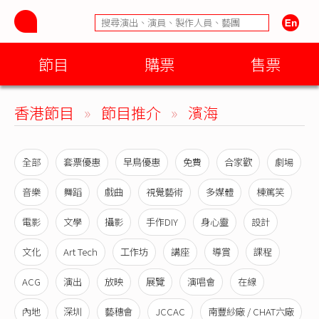
節目
購票
售票
香港節目
»
節目推介
»
濱海
全部
套票優惠
早鳥優惠
免費
合家歡
劇場
音樂
舞蹈
戲曲
視覺藝術
多媒體
棟篤笑
電影
文學
攝影
手作DIY
身心靈
設計
文化
Art Tech
工作坊
講座
導賞
課程
ACG
演出
放映
展覽
演唱會
在線
內地
深圳
藝穗會
JCCAC
南豐紗廠 / CHAT六廠