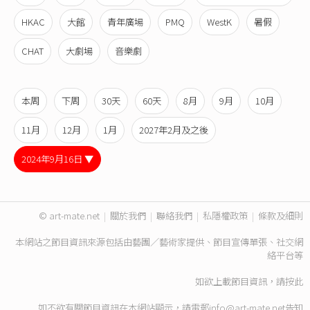
HKAC
大館
青年廣場
PMQ
WestK
暑假
CHAT
大劇場
音樂劇
本周
下周
30天
60天
8月
9月
10月
11月
12月
1月
2027年2月及之後
2024年9月16日 ▼
© art-mate.net
|
關於我們
|
聯絡我們
|
私隱權政策
|
條款及細則
本網站之節目資訊來源包括由藝團／藝術家提供、節目宣傳單張、社交網
絡平台等
如欲上載節目資訊，請
按此
如不欲有關節目資訊在本網站顯示，請電郵
info@art-mate.net
告知