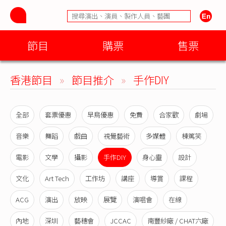
節目
購票
售票
香港節目
»
節目推介
»
手作DIY
全部
套票優惠
早鳥優惠
免費
合家歡
劇場
音樂
舞蹈
戲曲
視覺藝術
多媒體
棟篤笑
電影
文學
攝影
手作DIY
身心靈
設計
文化
Art Tech
工作坊
講座
導賞
課程
ACG
演出
放映
展覽
演唱會
在線
內地
深圳
藝穗會
JCCAC
南豐紗廠 / CHAT六廠