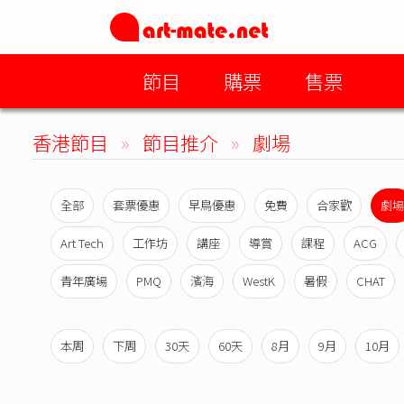
節目
購票
售票
香港節目
»
節目推介
»
劇場
全部
套票優惠
早鳥優惠
免費
合家歡
劇場
Art Tech
工作坊
講座
導賞
課程
ACG
青年廣場
PMQ
濱海
WestK
暑假
CHAT
本周
下周
30天
60天
8月
9月
10月