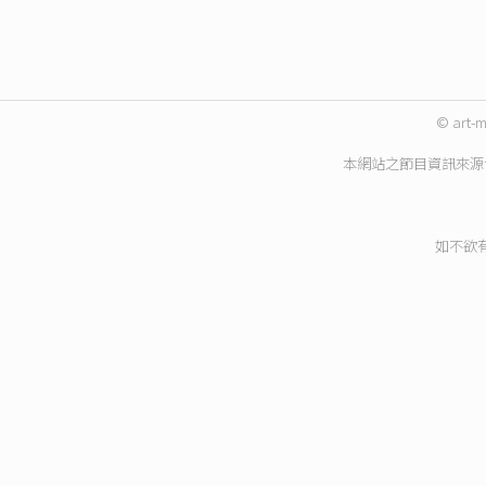
© art-m
本網站之節目資訊來源
如不欲