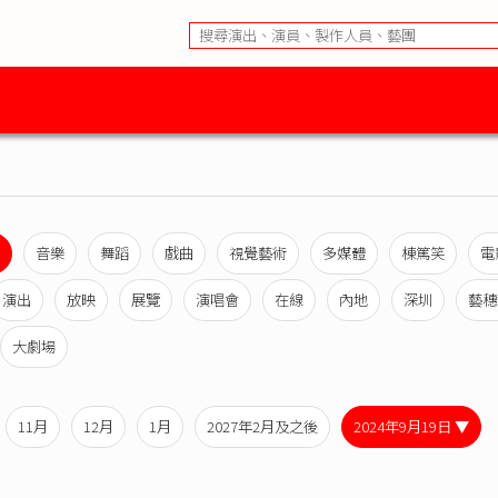
音樂
舞蹈
戲曲
視覺藝術
多媒體
棟篤笑
電
演出
放映
展覽
演唱會
在線
內地
深圳
藝穗
大劇場
11月
12月
1月
2027年2月及之後
2024年9月19日 ▼