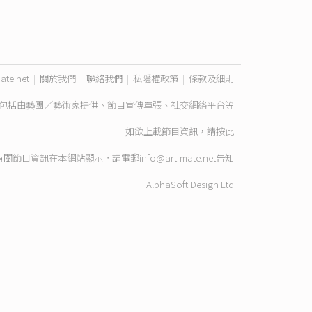
ate.net
|
關於我們
|
聯絡我們
|
私隱權政策
|
條款及細則
包括由藝團／藝術家提供、節目宣傳單張、社交網絡平台等
如欲上載節目資訊，請
按此
有關節目資訊在本網站顯示，請電郵
info@art-mate.net
告知
AlphaSoft Design Ltd