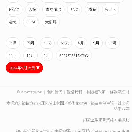
HKAC
大館
青年廣場
PMQ
濱海
WestK
暑假
CHAT
大劇場
本周
下周
30天
60天
8月
9月
10月
11月
12月
1月
2027年2月及之後
2024年9月25日 ▼
© art-mate.net
|
關於我們
|
聯絡我們
|
私隱權政策
|
條款及細則
本網站之節目資訊來源包括由藝團／藝術家提供、節目宣傳單張、社交網
絡平台等
如欲上載節目資訊，請
按此
如不欲有關節目資訊在本網站顯示，請電郵
info@art-mate.net
告知