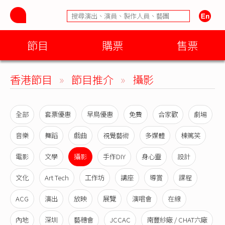
節目
購票
售票
香港節目
»
節目推介
»
攝影
全部
套票優惠
早鳥優惠
免費
合家歡
劇場
音樂
舞蹈
戲曲
視覺藝術
多媒體
棟篤笑
電影
文學
攝影
手作DIY
身心靈
設計
文化
Art Tech
工作坊
講座
導賞
課程
ACG
演出
放映
展覽
演唱會
在線
內地
深圳
藝穗會
JCCAC
南豐紗廠 / CHAT六廠