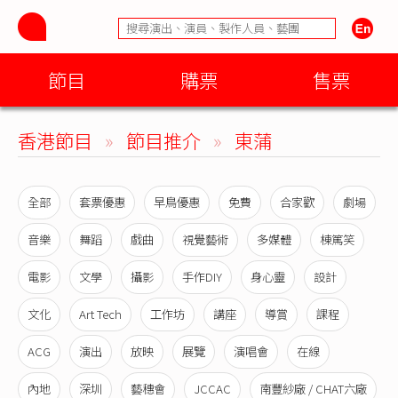
節目
購票
售票
香港節目
»
節目推介
»
東蒲
全部
套票優惠
早鳥優惠
免費
合家歡
劇場
音樂
舞蹈
戲曲
視覺藝術
多媒體
棟篤笑
電影
文學
攝影
手作DIY
身心靈
設計
文化
Art Tech
工作坊
講座
導賞
課程
ACG
演出
放映
展覽
演唱會
在線
內地
深圳
藝穗會
JCCAC
南豐紗廠 / CHAT六廠