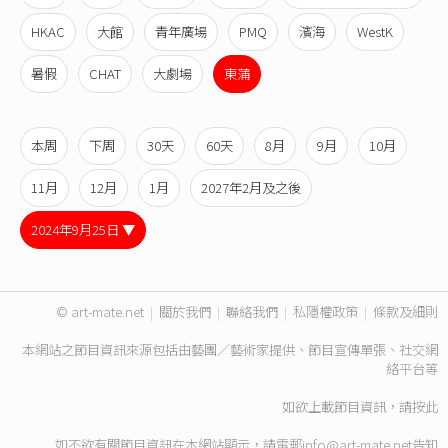
HKAC
大館
青年廣場
PMQ
濱海
WestK
暑假
CHAT
大劇場
東蒲
本周
下周
30天
60天
8月
9月
10月
11月
12月
1月
2027年2月及之後
2024年9月25日 ▼
© art-mate.net
|
關於我們
|
聯絡我們
|
私隱權政策
|
條款及細則
本網站之節目資訊來源包括由藝團／藝術家提供、節目宣傳單張、社交網
絡平台等
如欲上載節目資訊，請
按此
如不欲有關節目資訊在本網站顯示，請電郵
info@art-mate.net
告知