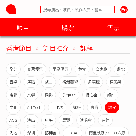
節目
購票
售票
香港節目
»
節目推介
»
課程
全部
套票優惠
早鳥優惠
免費
合家歡
劇場
音樂
舞蹈
戲曲
視覺藝術
多媒體
棟篤笑
電影
文學
攝影
手作DIY
身心靈
設計
文化
Art Tech
工作坊
講座
導賞
課程
ACG
演出
放映
展覽
演唱會
在線
內地
深圳
藝穗會
JCCAC
南豐紗廠 / CHAT六廠