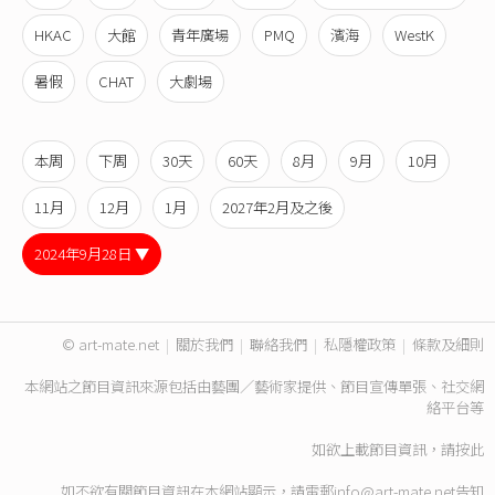
HKAC
大館
青年廣場
PMQ
濱海
WestK
暑假
CHAT
大劇場
本周
下周
30天
60天
8月
9月
10月
11月
12月
1月
2027年2月及之後
2024年9月28日 ▼
© art-mate.net
|
關於我們
|
聯絡我們
|
私隱權政策
|
條款及細則
本網站之節目資訊來源包括由藝團／藝術家提供、節目宣傳單張、社交網
絡平台等
如欲上載節目資訊，請
按此
如不欲有關節目資訊在本網站顯示，請電郵
info@art-mate.net
告知