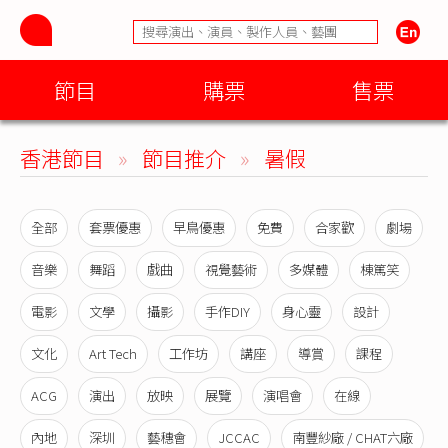
節目
購票
售票
香港節目
»
節目推介
»
暑假
全部
套票優惠
早鳥優惠
免費
合家歡
劇場
音樂
舞蹈
戲曲
視覺藝術
多媒體
棟篤笑
電影
文學
攝影
手作DIY
身心靈
設計
文化
Art Tech
工作坊
講座
導賞
課程
ACG
演出
放映
展覽
演唱會
在線
內地
深圳
藝穗會
JCCAC
南豐紗廠 / CHAT六廠