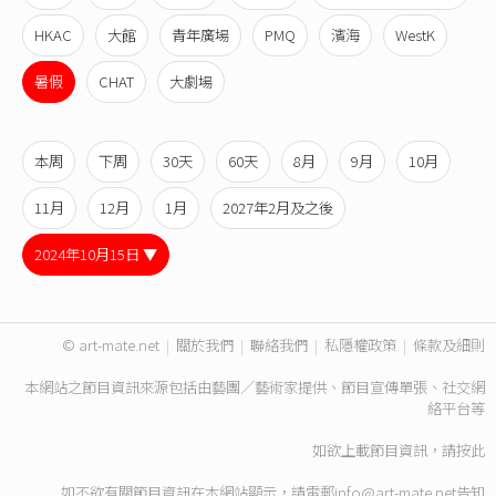
HKAC
大館
青年廣場
PMQ
濱海
WestK
暑假
CHAT
大劇場
本周
下周
30天
60天
8月
9月
10月
11月
12月
1月
2027年2月及之後
2024年10月15日 ▼
© art-mate.net
|
關於我們
|
聯絡我們
|
私隱權政策
|
條款及細則
本網站之節目資訊來源包括由藝團／藝術家提供、節目宣傳單張、社交網
絡平台等
如欲上載節目資訊，請
按此
如不欲有關節目資訊在本網站顯示，請電郵
info@art-mate.net
告知