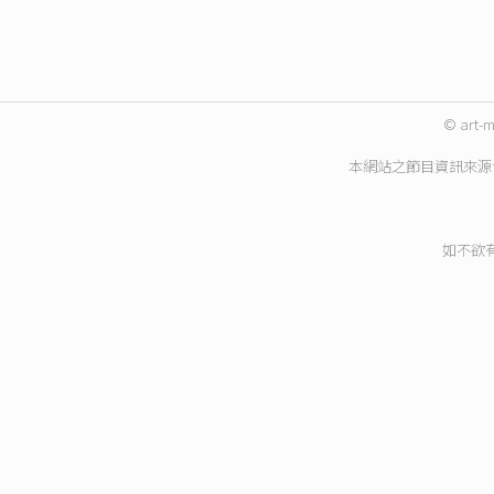
© art-m
本網站之節目資訊來源
如不欲