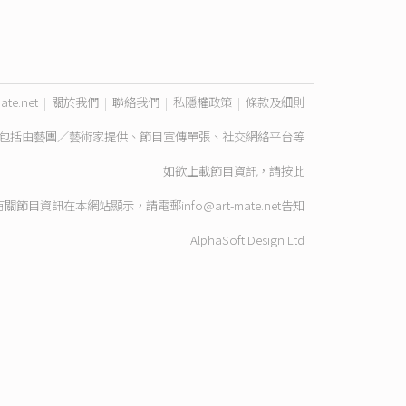
ate.net
|
關於我們
|
聯絡我們
|
私隱權政策
|
條款及細則
包括由藝團／藝術家提供、節目宣傳單張、社交網絡平台等
如欲上載節目資訊，請
按此
有關節目資訊在本網站顯示，請電郵
info@art-mate.net
告知
AlphaSoft Design Ltd