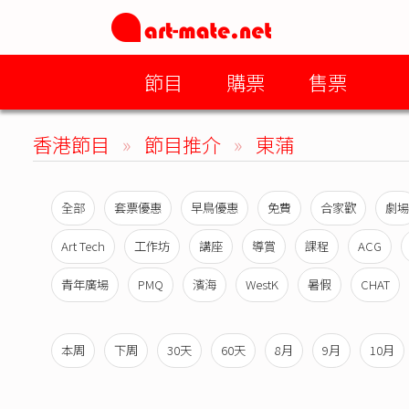
節目
購票
售票
香港節目
»
節目推介
»
東蒲
全部
套票優惠
早鳥優惠
免費
合家歡
劇場
Art Tech
工作坊
講座
導賞
課程
ACG
青年廣場
PMQ
濱海
WestK
暑假
CHAT
本周
下周
30天
60天
8月
9月
10月