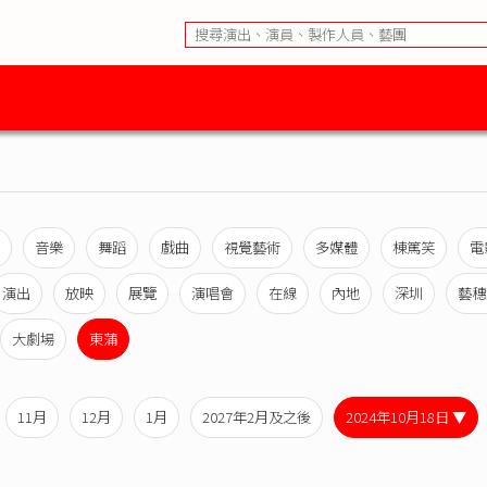
音樂
舞蹈
戲曲
視覺藝術
多媒體
棟篤笑
電
演出
放映
展覽
演唱會
在線
內地
深圳
藝穗
大劇場
東蒲
11月
12月
1月
2027年2月及之後
2024年10月18日 ▼