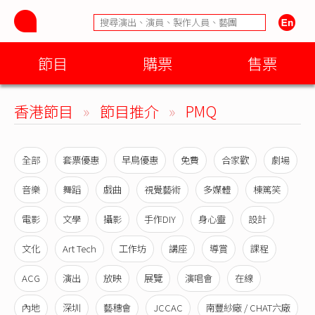
節目
購票
售票
香港節目
»
節目推介
»
PMQ
全部
套票優惠
早鳥優惠
免費
合家歡
劇場
音樂
舞蹈
戲曲
視覺藝術
多媒體
棟篤笑
電影
文學
攝影
手作DIY
身心靈
設計
文化
Art Tech
工作坊
講座
導賞
課程
ACG
演出
放映
展覽
演唱會
在線
內地
深圳
藝穗會
JCCAC
南豐紗廠 / CHAT六廠