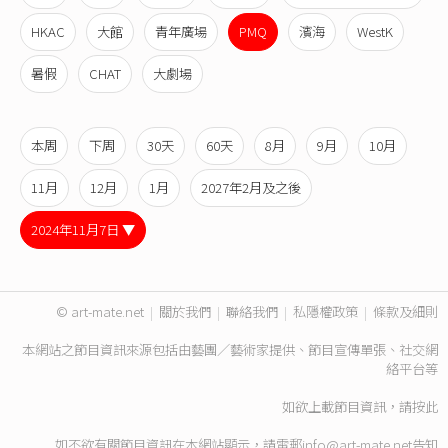
HKAC
大館
青年廣場
PMQ
濱海
WestK
暑假
CHAT
大劇場
本周
下周
30天
60天
8月
9月
10月
11月
12月
1月
2027年2月及之後
2024年11月7日 ▼
© art-mate.net
|
關於我們
|
聯絡我們
|
私隱權政策
|
條款及細則
本網站之節目資訊來源包括由藝團／藝術家提供、節目宣傳單張、社交網
絡平台等
如欲上載節目資訊，請
按此
如不欲有關節目資訊在本網站顯示，請電郵
info@art-mate.net
告知