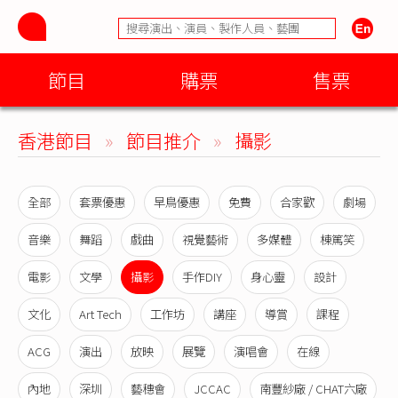
節目
購票
售票
香港節目
»
節目推介
»
攝影
全部
套票優惠
早鳥優惠
免費
合家歡
劇場
音樂
舞蹈
戲曲
視覺藝術
多媒體
棟篤笑
電影
文學
攝影
手作DIY
身心靈
設計
文化
Art Tech
工作坊
講座
導賞
課程
ACG
演出
放映
展覽
演唱會
在線
內地
深圳
藝穗會
JCCAC
南豐紗廠 / CHAT六廠