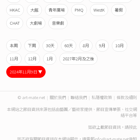
HKAC
大館
青年廣場
PMQ
WestK
暑假
CHAT
大劇場
音樂劇
本周
下周
30天
60天
8月
9月
10月
11月
12月
1月
2027年2月及之後
2024年11月9日 ▼
© art-mate.net
|
關於我們
|
聯絡我們
|
私隱權政策
|
條款及細則
本網站之節目資訊來源包括由藝團／藝術家提供、節目宣傳單張、社交網
絡平台等
如欲上載節目資訊，請
按此
如不欲有關節目資訊在本網站顯示，請電郵
info@art-mate.net
告知