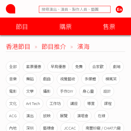
節目
購票
售票
香港節目
»
節目推介
»
濱海
全部
套票優惠
早鳥優惠
免費
合家歡
劇場
音樂
舞蹈
戲曲
視覺藝術
多媒體
棟篤笑
電影
文學
攝影
手作DIY
身心靈
設計
文化
Art Tech
工作坊
講座
導賞
課程
ACG
演出
放映
展覽
演唱會
在線
內地
深圳
藝穗會
JCCAC
南豐紗廠 / CHAT六廠