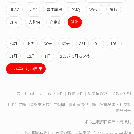
HKAC
大館
青年廣場
PMQ
WestK
暑假
CHAT
大劇場
音樂劇
濱海
本周
下周
30天
60天
8月
9月
10月
11月
12月
1月
2027年2月及之後
2024年11月20日 ▼
© art-mate.net
|
關於我們
|
聯絡我們
|
私隱權政策
|
條款及細則
本網站之節目資訊來源包括由藝團／藝術家提供、節目宣傳單張、社交網
絡平台等
如欲上載節目資訊，請
按此
如不欲有關節目資訊在本網站顯示，請電郵
info@art-mate.net
告知