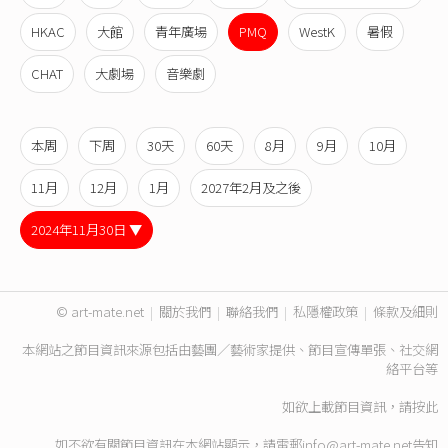
HKAC
大館
青年廣場
PMQ
WestK
暑假
CHAT
大劇場
音樂劇
本周
下周
30天
60天
8月
9月
10月
11月
12月
1月
2027年2月及之後
2024年11月30日 ▼
© art-mate.net
|
關於我們
|
聯絡我們
|
私隱權政策
|
條款及細則
本網站之節目資訊來源包括由藝團／藝術家提供、節目宣傳單張、社交網
絡平台等
如欲上載節目資訊，請
按此
如不欲有關節目資訊在本網站顯示，請電郵
info@art-mate.net
告知