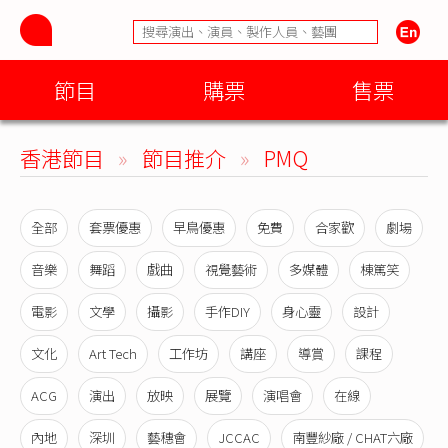
節目
購票
售票
香港節目
»
節目推介
»
PMQ
全部
套票優惠
早鳥優惠
免費
合家歡
劇場
音樂
舞蹈
戲曲
視覺藝術
多媒體
棟篤笑
電影
文學
攝影
手作DIY
身心靈
設計
文化
Art Tech
工作坊
講座
導賞
課程
ACG
演出
放映
展覽
演唱會
在線
內地
深圳
藝穗會
JCCAC
南豐紗廠 / CHAT六廠