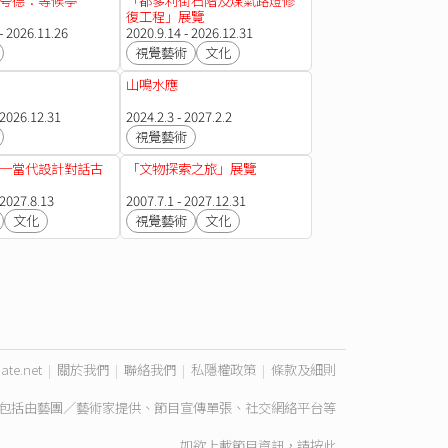
夸德：等候亭
「都爹利街石階及煤氣路燈修
復工程」展覽
- 2026.11.26
2020.9.14 - 2026.12.31
視覺藝術
文化
山鳴水應
 2026.12.31
2024.2.3 - 2027.2.2
視覺藝術
─當代設計對話古
「文物探索之旅」展覽
 2027.8.13
2007.7.1 - 2027.12.31
文化
視覺藝術
文化
ate.net
|
關於我們
|
聯絡我們
|
私隱權政策
|
條款及細則
包括由藝團／藝術家提供、節目宣傳單張、社交網絡平台等
如欲上載節目資訊，請
按此