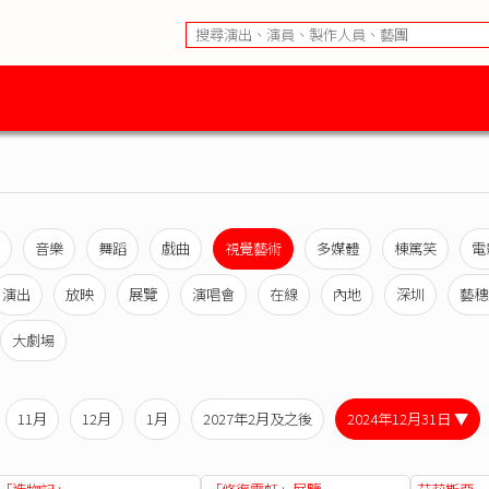
音樂
舞蹈
戲曲
視覺藝術
多媒體
棟篤笑
電
演出
放映
展覽
演唱會
在線
內地
深圳
藝穗
大劇場
11月
12月
1月
2027年2月及之後
2024年12月31日 ▼