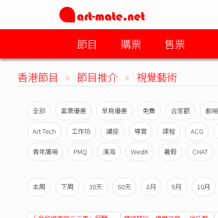
節目
購票
售票
香港節目
»
節目推介
»
視覺藝術
全部
套票優惠
早鳥優惠
免費
合家歡
劇場
Art Tech
工作坊
講座
導賞
課程
ACG
青年廣場
PMQ
濱海
WestK
暑假
CHAT
本周
下周
30天
60天
8月
9月
10月