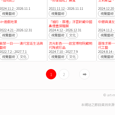
「造物記」
「修復霓虹」展覽
艾莉斯亞．
2024.11.2 - 2026.11.1
2021.11.12 - 2026.11.11
2024.12.20 
視覺藝術
視覺藝術
視覺藝術
M+遊戲地景
「袖珍．厚禮」浮雲軒藏中國
中銀與清友
鼻煙壺捐贈展
2022.4.21 - 2026.12.31
2024.4.12 - 2026.12.31
2024.11.2 -
視覺藝術
視覺藝術
文化
視覺藝術
紫禁一日──清代宮廷生活與
流光彰色──故宮博物院藏明
器惟求新─
藝術
代陶瓷珍品
代工藝
2022.7.2 - 2027.7.1
2024.7.10 - 2027.7.9
2024.8.14 -
視覺藝術
文化
視覺藝術
文化
視覺藝術
1
2
➡︎
© art-m
本網站之節目資訊來源