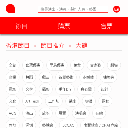
節目
購票
售票
香港節目
»
節目推介
»
大館
全部
套票優惠
早鳥優惠
免費
合家歡
劇場
音樂
舞蹈
戲曲
視覺藝術
多媒體
棟篤笑
電影
文學
攝影
手作DIY
身心靈
設計
文化
Art Tech
工作坊
講座
導賞
課程
ACG
演出
放映
展覽
演唱會
在線
內地
深圳
藝穗會
JCCAC
南豐紗廠 / CHAT六廠