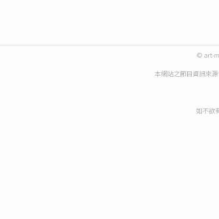
© art-m
本網站之節目資訊來源
如不欲