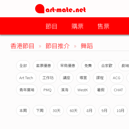
節目
購票
售票
香港節目
»
節目推介
»
舞蹈
全部
套票優惠
早鳥優惠
免費
合家歡
劇場
Art Tech
工作坊
講座
導賞
課程
ACG
青年廣場
PMQ
濱海
WestK
暑假
CHAT
本周
下周
30天
60天
8月
9月
10月