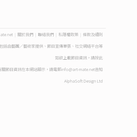
ate.net
|
關於我們
|
聯絡我們
|
私隱權政策
|
條款及細則
包括由藝團／藝術家提供、節目宣傳單張、社交網絡平台等
如欲上載節目資訊，請
按此
有關節目資訊在本網站顯示，請電郵
info@art-mate.net
告知
AlphaSoft Design Ltd