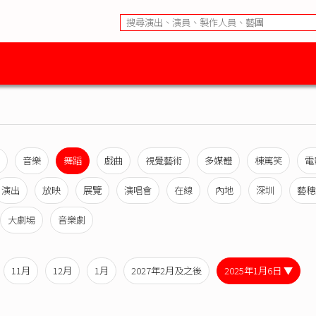
音樂
舞蹈
戲曲
視覺藝術
多媒體
棟篤笑
電
演出
放映
展覽
演唱會
在線
內地
深圳
藝穗
大劇場
音樂劇
11月
12月
1月
2027年2月及之後
2025年1月6日 ▼