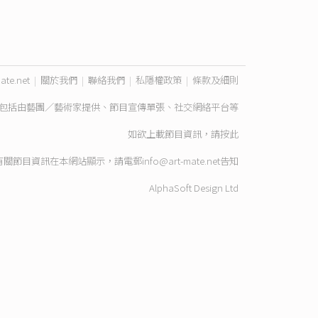
ate.net
|
關於我們
|
聯絡我們
|
私隱權政策
|
條款及細則
包括由藝團／藝術家提供、節目宣傳單張、社交網絡平台等
如欲上載節目資訊，請
按此
有關節目資訊在本網站顯示，請電郵
info@art-mate.net
告知
AlphaSoft Design Ltd