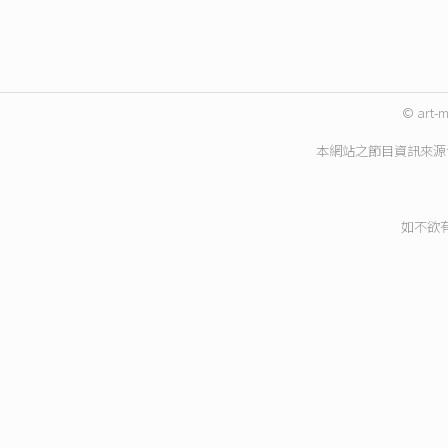
© art-m
本網站之節目資訊來源
如不欲