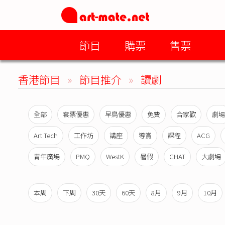
節目
購票
售票
香港節目
»
節目推介
»
讀劇
全部
套票優惠
早鳥優惠
免費
合家歡
劇場
Art Tech
工作坊
講座
導賞
課程
ACG
青年廣場
PMQ
WestK
暑假
CHAT
大劇場
本周
下周
30天
60天
8月
9月
10月