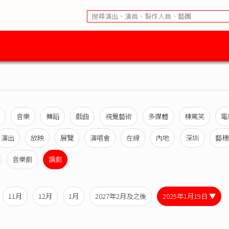
音樂
舞蹈
戲曲
視覺藝術
多媒體
棟篤笑
電
演出
放映
展覽
演唱會
在線
內地
深圳
藝穗
音樂劇
讀劇
11月
12月
1月
2027年2月及之後
2025年1月19日 ▼