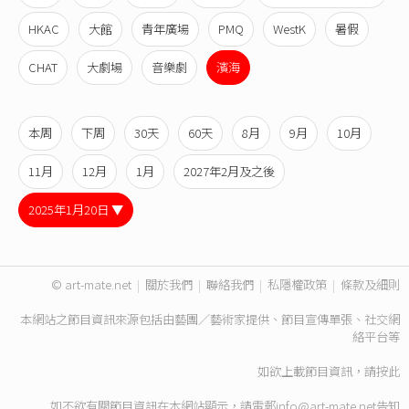
HKAC
大館
青年廣場
PMQ
WestK
暑假
CHAT
大劇場
音樂劇
濱海
本周
下周
30天
60天
8月
9月
10月
11月
12月
1月
2027年2月及之後
2025年1月20日 ▼
© art-mate.net
|
關於我們
|
聯絡我們
|
私隱權政策
|
條款及細則
本網站之節目資訊來源包括由藝團／藝術家提供、節目宣傳單張、社交網
絡平台等
如欲上載節目資訊，請
按此
如不欲有關節目資訊在本網站顯示，請電郵
info@art-mate.net
告知