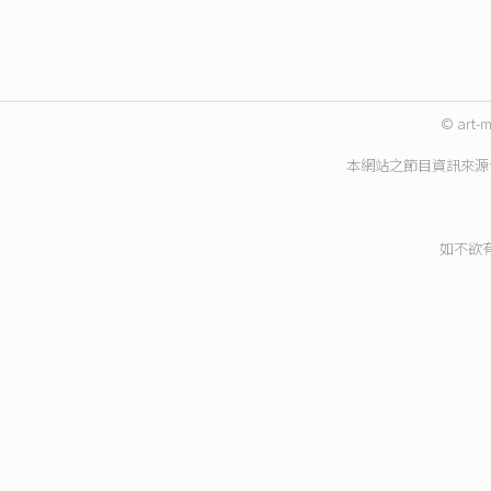
© art-m
本網站之節目資訊來源
如不欲