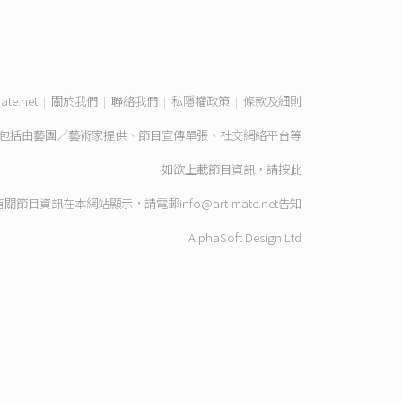
ate.net
|
關於我們
|
聯絡我們
|
私隱權政策
|
條款及細則
包括由藝團／藝術家提供、節目宣傳單張、社交網絡平台等
如欲上載節目資訊，請
按此
有關節目資訊在本網站顯示，請電郵
info@art-mate.net
告知
AlphaSoft Design Ltd