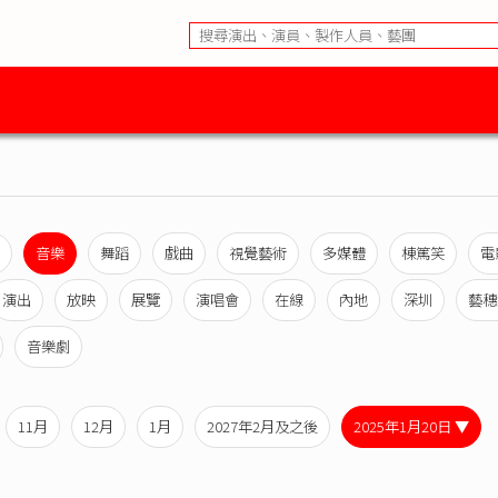
音樂
舞蹈
戲曲
視覺藝術
多媒體
棟篤笑
電
演出
放映
展覽
演唱會
在線
內地
深圳
藝穗
音樂劇
11月
12月
1月
2027年2月及之後
2025年1月20日 ▼