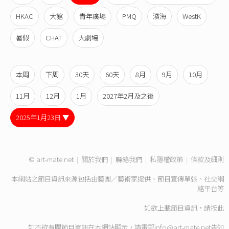
HKAC
大館
青年廣場
PMQ
濱海
WestK
暑假
CHAT
大劇場
本周
下周
30天
60天
8月
9月
10月
11月
12月
1月
2027年2月及之後
2025年1月23日 ▼
© art-mate.net
|
關於我們
|
聯絡我們
|
私隱權政策
|
條款及細則
本網站之節目資訊來源包括由藝團／藝術家提供、節目宣傳單張、社交網
絡平台等
如欲上載節目資訊，請
按此
如不欲有關節目資訊在本網站顯示，請電郵
info@art-mate.net
告知