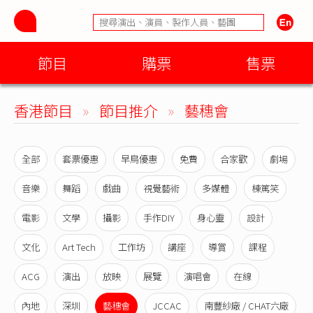
節目
購票
售票
香港節目
»
節目推介
»
藝穗會
全部
套票優惠
早鳥優惠
免費
合家歡
劇場
音樂
舞蹈
戲曲
視覺藝術
多媒體
棟篤笑
電影
文學
攝影
手作DIY
身心靈
設計
文化
Art Tech
工作坊
講座
導賞
課程
ACG
演出
放映
展覽
演唱會
在線
內地
深圳
藝穗會
JCCAC
南豐紗廠 / CHAT六廠