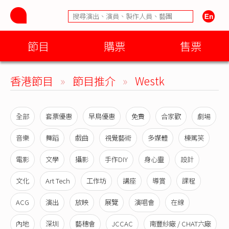
節目
購票
售票
香港節目
»
節目推介
»
Westk
全部
套票優惠
早鳥優惠
免費
合家歡
劇場
音樂
舞蹈
戲曲
視覺藝術
多媒體
棟篤笑
電影
文學
攝影
手作DIY
身心靈
設計
文化
Art Tech
工作坊
講座
導賞
課程
ACG
演出
放映
展覽
演唱會
在線
內地
深圳
藝穗會
JCCAC
南豐紗廠 / CHAT六廠