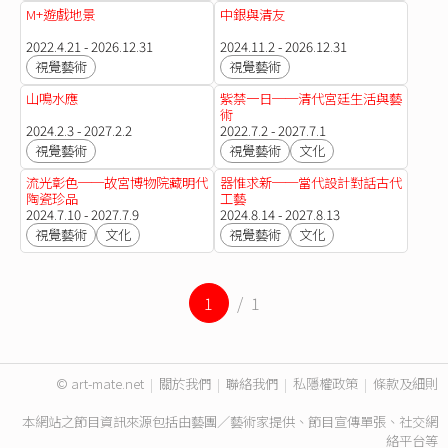
M+遊戲地景
中銀與清友
2022.4.21 - 2026.12.31
2024.11.2 - 2026.12.31
視覺藝術
視覺藝術
山鳴水應
紫禁一日──清代宮廷生活與藝
術
2024.2.3 - 2027.2.2
2022.7.2 - 2027.7.1
視覺藝術
視覺藝術
文化
流光彰色──故宮博物院藏明代
器惟求新──當代設計對話古代
陶瓷珍品
工藝
2024.7.10 - 2027.7.9
2024.8.14 - 2027.8.13
視覺藝術
文化
視覺藝術
文化
1
/ 1
© art-mate.net
|
關於我們
|
聯絡我們
|
私隱權政策
|
條款及細則
本網站之節目資訊來源包括由藝團／藝術家提供、節目宣傳單張、社交網
絡平台等