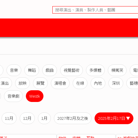
音樂
舞蹈
戲曲
視覺藝術
多媒體
棟篤笑
電
演出
放映
展覽
演唱會
在線
內地
深圳
藝穗
音樂劇
Westk
11月
12月
1月
2027年2月及之後
2025年2月17日 ▼