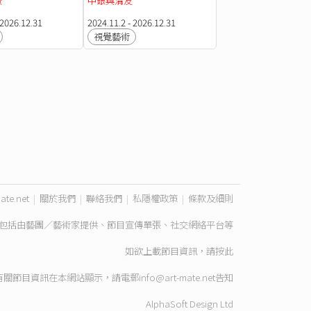
景
中銀與清友
 2026.12.31
2024.11.2 - 2026.12.31
視覺藝術
ate.net
|
關於我們
|
聯絡我們
|
私隱權政策
|
條款及細則
包括由藝團／藝術家提供、節目宣傳單張、社交網絡平台等
如欲上載節目資訊，請
按此
有關節目資訊在本網站顯示，請電郵
info@art-mate.net
告知
AlphaSoft Design Ltd