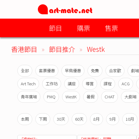
節目
購票
售票
香港節目
»
節目推介
»
Westk
全部
套票優惠
早鳥優惠
免費
合家歡
劇場
Art Tech
工作坊
講座
導賞
課程
ACG
青年廣場
PMQ
WestK
暑假
CHAT
大劇場
本周
下周
30天
60天
8月
9月
10月