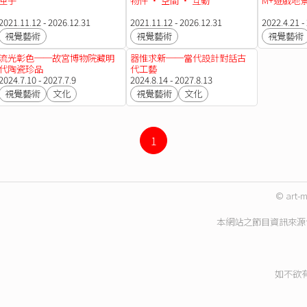
匣子
物件 · 空間 · 互動
M+遊戲地
2021.11.12 - 2026.12.31
2021.11.12 - 2026.12.31
2022.4.21 -
視覺藝術
視覺藝術
視覺藝術
流光彰色──故宮博物院藏明
器惟求新──當代設計對話古
代陶瓷珍品
代工藝
2024.7.10 - 2027.7.9
2024.8.14 - 2027.8.13
視覺藝術
文化
視覺藝術
文化
1
© art-m
本網站之節目資訊來源
如不欲