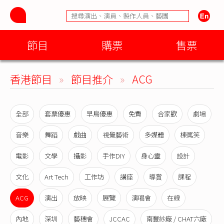
節目
購票
售票
香港節目
»
節目推介
»
ACG
全部
套票優惠
早鳥優惠
免費
合家歡
劇場
音樂
舞蹈
戲曲
視覺藝術
多媒體
棟篤笑
電影
文學
攝影
手作DIY
身心靈
設計
文化
Art Tech
工作坊
講座
導賞
課程
ACG
演出
放映
展覽
演唱會
在線
內地
深圳
藝穗會
JCCAC
南豐紗廠 / CHAT六廠